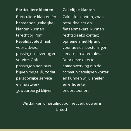
Particuliere klanten
Zakelijke klanten
Particuliere klanten én
Zakelijke klanten, zoals
bestaande (zakelijke)
retail dealers en
klanten kunnen
fietsenmakers, kunnen
terecht bij Pom
rechtstreeks contact
Revalidatietechniek
opnemen met Nijland
voor advies,
voor advies, bestellingen,
passingen, levering en
service en aftersales.
service. Ook
Door deze directe
passingen aan huis
samenwerking zijn de
blijven mogelijk, zodat
communicatielijnen korter
1
2
3
4
persoonlijke service
en kunnen wij u sneller
en maatwerk
en efficiënter
gewaarborgd blijven.
ondersteunen.
Wij danken u hartelijk voor het vertrouwen in
Lintech!