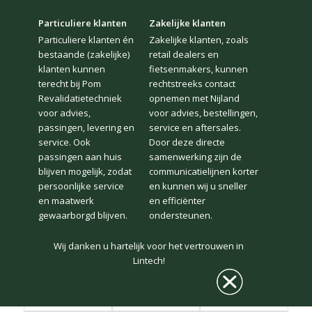
Particuliere klanten
Zakelijke klanten
Particuliere klanten én
Zakelijke klanten, zoals
bestaande (zakelijke)
retail dealers en
klanten kunnen
fietsenmakers, kunnen
terecht bij Pom
rechtstreeks contact
Revalidatietechniek
opnemen met Nijland
voor advies,
voor advies, bestellingen,
passingen, levering en
service en aftersales.
service. Ook
Door deze directe
PRODUCENT VAN DE
passingen aan huis
samenwerking zijn de
blijven mogelijk, zodat
COMFORT FIETS
communicatielijnen korter
persoonlijke service
en kunnen wij u sneller
en maatwerk
en efficiënter
gewaarborgd blijven.
ondersteunen.
Wij danken u hartelijk voor het vertrouwen in
Lintech!