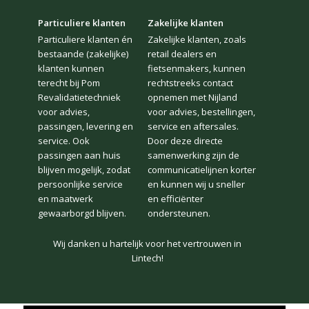
Particuliere klanten
Zakelijke klanten
Particuliere klanten én
Zakelijke klanten, zoals
bestaande (zakelijke)
retail dealers en
klanten kunnen
fietsenmakers, kunnen
terecht bij Pom
rechtstreeks contact
Revalidatietechniek
opnemen met Nijland
voor advies,
voor advies, bestellingen,
passingen, levering en
service en aftersales.
service. Ook
Door deze directe
passingen aan huis
samenwerking zijn de
blijven mogelijk, zodat
communicatielijnen korter
“Op mijn andere fiets was ik steeds onzekerder en
persoonlijke service
en kunnen wij u sneller
had door mijn beperking met de voeten een fiets
en maatwerk
en efficiënter
nodig waarbij ik, als ik stop, met beide voeten plat
gewaarborgd blijven.
ondersteunen.
op de grond kon staan.”
Wij danken u hartelijk voor het vertrouwen in
Lintech!
Jannie