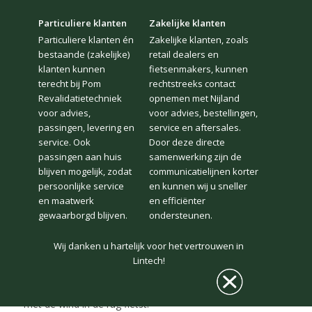
Particuliere klanten
Zakelijke klanten
Particuliere klanten én
Zakelijke klanten, zoals
bestaande (zakelijke)
retail dealers en
klanten kunnen
fietsenmakers, kunnen
terecht bij Pom
rechtstreeks contact
Revalidatietechniek
opnemen met Nijland
voor advies,
voor advies, bestellingen,
passingen, levering en
service en aftersales.
ELEKTRISCHE TANDEM
service. Ook
Door deze directe
passingen aan huis
samenwerking zijn de
blijven mogelijk, zodat
communicatielijnen korter
Lintech importeert sinds 1977 ‘de gemaksfiets’. De
persoonlijke service
en kunnen wij u sneller
elektrische tandems zijn een uitkomst voor actieve
en maatwerk
en efficiënter
mensen die een hoge mate van veiligheid en gemak
gewaarborgd blijven.
ondersteunen.
wensen. Een elektrische tandem is voor veel mensen een
bijzondere en plezierige ervaring. De belangrijkste reden
Wij danken u hartelijk voor het vertrouwen in
waarom veel mensen voor een tandem kiezen is om het
Lintech!
tempoverschil tussen beide partners te compenseren. Met
een elektrische tandem heeft u het gevoel alsof u altijd
met de wind in de rug fietst.