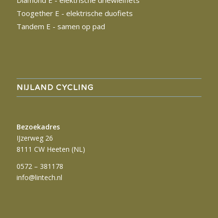
Diamond E - elektrische driewielfiets
Toogether E - elektrische duofiets
Tandem
E - samen op pad
NIJLAND CYCLING
Bezoekadres
IJzerweg 26
8111 CW Heeten (NL)
0572 – 381178
info@lintech.nl