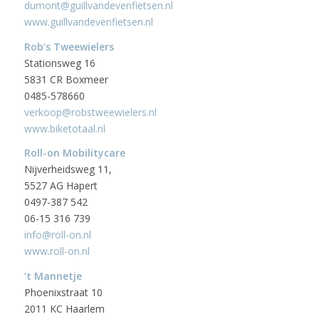
dumont@guillvandevenfietsen.nl
www.guillvandevenfietsen.nl
Rob’s Tweewielers
Stationsweg 16
5831 CR Boxmeer
0485-578660
verkoop@robstweewielers.nl
www.biketotaal.nl
Roll-on Mobilitycare
Nijverheidsweg 11,
5527 AG Hapert
0497-387 542
06-15 316 739
info@roll-on.nl
www.roll-on.nl
‘t Mannetje
Phoenixstraat 10
2011 KC Haarlem